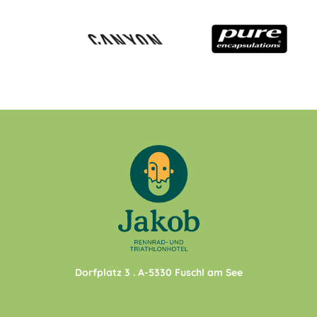
Dorfplatz 3
. A-
5330
Fuschl am See