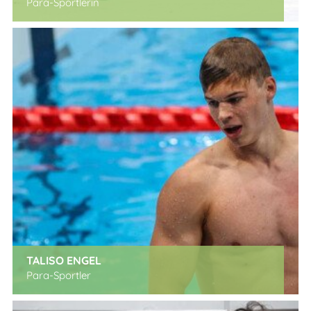
Para-Sportlerin
x
TALISO ENGEL
Para-Sportler
x