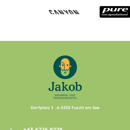
Dorfplatz 3
. A-
5330
Fuschl am See
+43 6226 8228