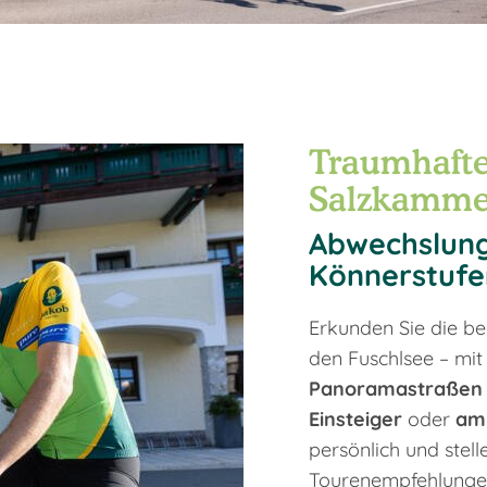
Traumhaft
Salzkamme
Abwechslungs
Könnerstufe
Erkunden Sie die b
den Fuschlsee – mi
Panoramastraßen
Einsteiger
oder
amb
persönlich und stel
Tourenempfehlunge