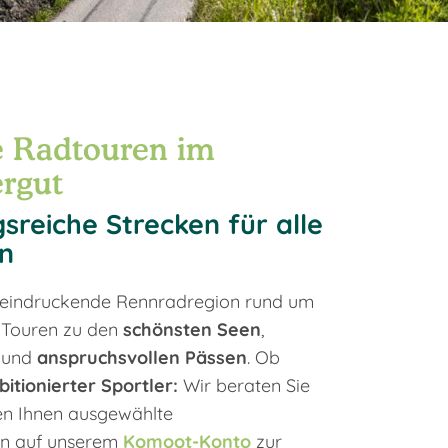
e Radtouren im
rgut
reiche Strecken für alle
n
eeindruckende Rennradregion rund um
t Touren zu den
schönsten Seen
,
und
anspruchsvollen Pässen
. Ob
itionierter Sportler:
Wir beraten Sie
len Ihnen ausgewählte
n auf unserem
Komoot-Konto
zur