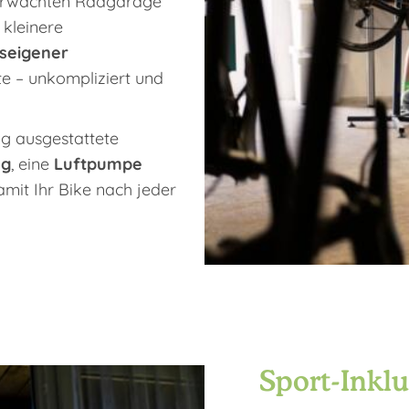
berwachten Radgarage
 kleinere
seigener
te – unkompliziert und
ig ausgestattete
ug
, eine
Luftpumpe
damit Ihr Bike nach jeder
Sport-Inklu