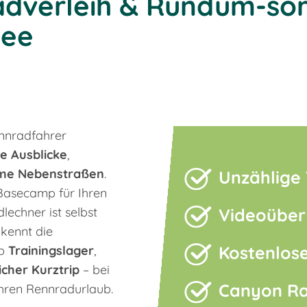
Radverleih & Rundum-so
see
ennradfahrer
e Ausblicke
,
me Nebenstraßen
.
Unzählige
 Basecamp für Ihren
echner ist selbst
Videoüber
kennt die
Kostenlos
Ob
Trainingslager
,
icher Kurztrip
– bei
Canyon Ra
Ihren Rennradurlaub.