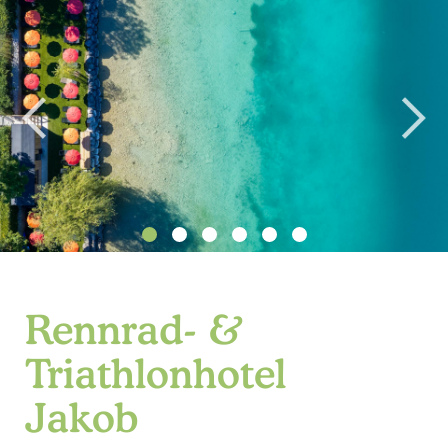
Rennrad- &
Triathlonhotel
Jakob