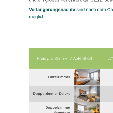
und ein großes Feuerwerk am 31.12. sow
Verlängerungsnächte
sind nach dem Cam
möglich
Preis pro Zimmer / Aufenthalt
27.
Einzelzimmer
Doppelzimmer Deluxe
Doppelzimmer
Standard