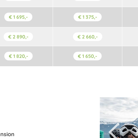
€ 1 695,-
€ 1 375,-
€ 2 890,-
€ 2 660,-
€ 1 820,-
€ 1 650,-
ension