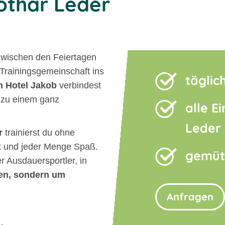
Lothar Leder
zwischen den Feiertagen
 Trainingsgemeinschaft ins
tägli
m Hotel Jakob
verbindest
 zu einem ganz
alle E
Leder
r
trainierst du ohne
tät und jeder Menge Spaß.
gemütl
r Ausdauersportler, in
ten, sondern um
Anfragen