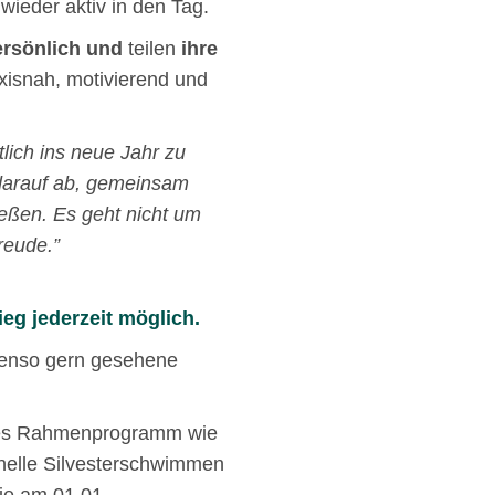
wieder aktiv in den Tag.
ersönlich und
teilen
ihre
axisnah, motivierend und
tlich ins neue Jahr zu
t darauf ab, gemeinsam
eßen. Es geht nicht um
reude.”
ieg jederzeit möglich.
benso gern gesehene
oßes Rahmenprogramm wie
onelle Silvesterschwimmen