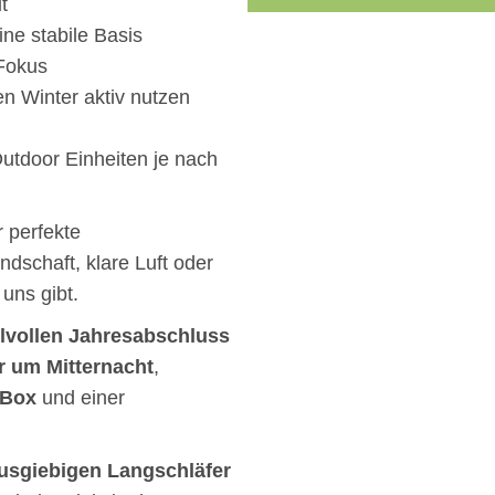
t
ine stabile Basis
Fokus
den Winter aktiv nutzen
Outdoor Einheiten je nach
 perfekte
dschaft, klare Luft oder
uns gibt.
ilvollen Jahresabschluss
 um Mitternacht
,
 Box
und einer
usgiebigen Langschläfer