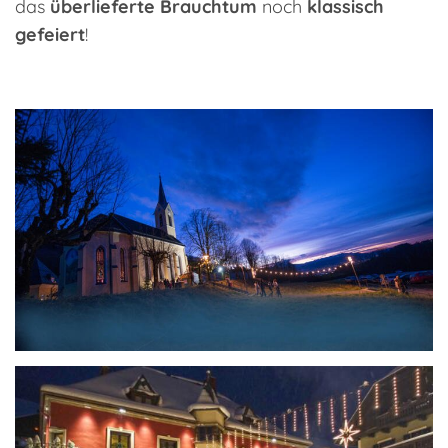
das
überlieferte Brauchtum
noch
klassisch
gefeiert
!