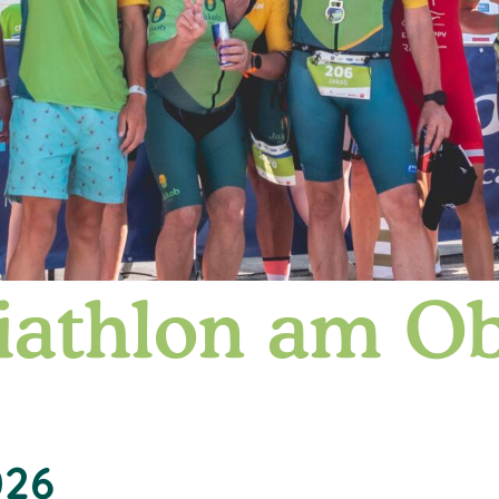
iathlon am O
026