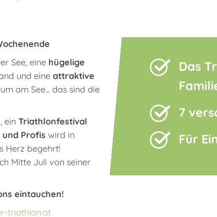
n-Wochenende
r See, eine
hügelige
Das Tr
land und eine
attraktive
Famili
m am See... das sind die
7 vers
, ein
Triathlonfestival
 und Profis
wird in
Für Ei
s Herz begehrt!
ch Mitte Juli von seiner
ons eintauchen!
-triathlon.at