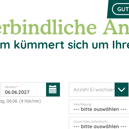
GUT
rbindliche An
m kümmert sich um Ihr
Abreise
*
Anzahl Erwachsene
*
g, 06.06.
(
4
Nächte
)
Verpflegung
Grund Ihres Aufenthalts