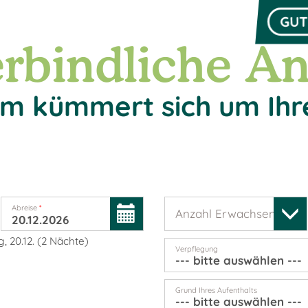
GUT
rbindliche An
m kümmert sich um Ihr
Abreise
*
Anzahl Erwachsene
*
, 20.12.
(
2
Nächte
)
Verpflegung
Grund Ihres Aufenthalts