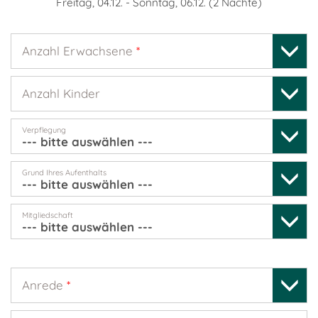
Freitag, 04.12.
-
Sonntag, 06.12.
(
2
Nächte
)
Anzahl Erwachsene
*
Anzahl Kinder
Verpflegung
Grund Ihres Aufenthalts
Mitgliedschaft
Anrede
*