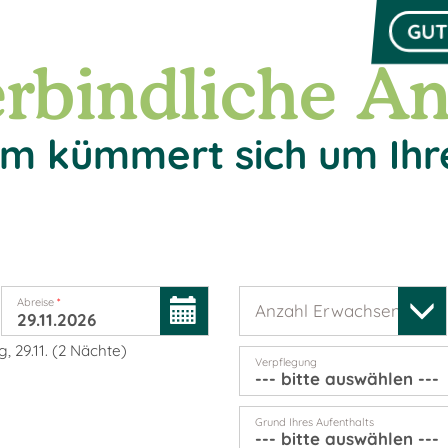
GUT
rbindliche An
m kümmert sich um Ihr
Abreise
*
Anzahl Erwachsene
*
, 29.11.
(
2
Nächte
)
Verpflegung
Grund Ihres Aufenthalts