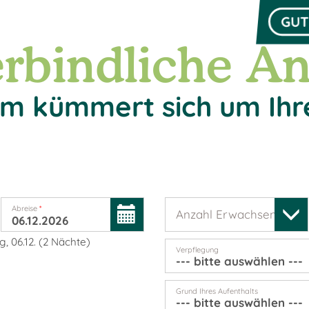
GUT
rbindliche An
m kümmert sich um Ihr
Abreise
*
Anzahl Erwachsene
*
, 06.12.
(
2
Nächte
)
Verpflegung
Grund Ihres Aufenthalts