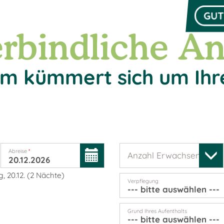
GUT
rbindliche An
m kümmert sich um Ihr
Abreise
*
Anzahl Erwachsene
*
, 20.12.
(
2
Nächte
)
Verpflegung
Grund Ihres Aufenthalts